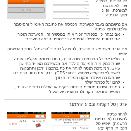
סל הקניות, במידה
ועוד לא נכנסנו
למערכת, יופיע
מסך הכניסה.
אם נרשמתם בעבר למערכת, הכניסה את כתובת האימייל והסיסמה
שלכם ולחצו 'כניסה'.
אם נבחר 'כן' בכפתור 'זכור אותי במכשיר זה', המערכת תזכור
את כתובת האימייל והסיסמה בכניסתינו הבאה למערכת.
אם הנכם משתמשים חדשים, לחצו על כפתור 'הרשמה'. מסך ההרשמה
יופיע.
מלאו את כל הפרטים בצורה נכונה, בחרו סיסמה והקלידו אותה
שנית במקומות המיועדים לכך. אם מכשירכם מצוייד בחיישן
GPS, המערכת תנסה לאתר את כתובתכם (ייתכן ותתבקשו
לאשר לאפליקציה שימוש בנתוני GPS). בדקו את נתוני הכתובת
שהמערכת איתרה ותקנו במידת הצורך.
לחצו על כפתור 'שלח'.
במידה ושדות מסויימים נותרו ריקים או הוקלדו נתונים שגויים,
תופיע התראה. תקנו ולחצו שנית על 'שלח'.
עדכון סל הקניות ובצוע ההזמנה
לאחר כניסה
למערכת (או בסיום
הרשמה), יופיע סל
הקניות. הדף יציג