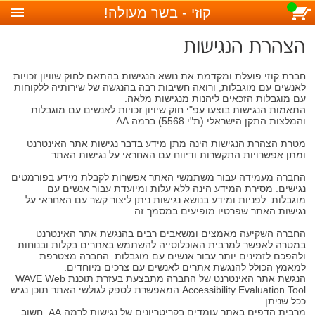
סל קניות (
)
למעבר לסל הקניות
קוזי - בשר מעולה!
הצהרת הנגישות
חברת קוזי פועלת ומקדמת את נושא הנגישות בהתאם לחוק שוויון זכויות
לאנשים עם מוגבלות, ורואה חשיבות רבה בהנגשה של שירותיה ללקוחות
עם מוגבלות הזכאים ליהנות מנגישות מלאה.
התאמות הנגישות בוצעו עפ"י חוק שיויון זכויות לאנשים עם מוגבלות
והמלצות התקן הישראלי (ת"י 5568) ברמה AA.
מטרת הצהרת הנגישות הינה מתן מידע בדבר נגישות אתר האינטרנט
ומתן אפשרויות התקשרות ודיווח עם האחראי על נגישות האתר.
החברה מעמידה עבור משתמשי האתר אפשרות לקבלת מידע בפורמטים
נגישים. מסירת המידע הינה ללא עלות ומיועדת עבור אנשים עם
מוגבלות. לפניות ומידע בנושא נגישות ניתן ליצור קשר עם האחראי על
נגישות האתר שפרטיו מופיעים במסמך זה.
החברה השקיעה מאמצים ומשאבים רבים בהנגשת אתר האינטרנט
במטרה לאפשר למרבית האוכלוסייה להשתמש באתרים בקלות ובנוחות
ולהפכם לזמינים יותר עבור אנשים עם מוגבלות. החברה מצטרפת
למאמץ הכולל להנגשת אתרים לאנשים עם צרכים מיוחדים.
הנגשת אתר האינטרנט של החברה מתבצעת בעזרת תוכנת WAVE Web
Accessibility Evaluation Tool המאפשרת לספק לגולשי האתר תוכן נגיש
ככל שניתן.
מרבית הדפים באתר עומדים בקריטריונים של נגישות לרמה AA. חשוב