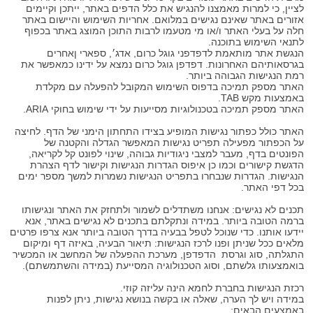
לציין, כי למרות מאמצנו להנגיש את כלל הדפים באתר, ייתכן וקיימים
אזורים באתר שאינם נגישים במלואם. אחריות השימוש והיישום באתר
חלה על בעלי האתר ו/או מי מטעמו לרבות התוכן המוצג באתר בכפוף
לתנאי השימוש בתוכנה.
הנגשת אתר מותאמת לדפדפני גוגל כרום, אדג׳, ספארי ןאחרים
בגרסאותיהם האחרונות. דפדפן גוגל כרום נמצא על ידינו כמאפשר את
רמת הנגישות הגבוהה ביותר.
האתר מספק תמיכה בדפוס השימוש המקובל להפעלה עם מקלדת
באמצעות מקש TAB.
האתר מספק תמיכה בטכנולוגיות מסייעות על ידי שימוש בחוקי ARIA.
האתר כולל כפתור נגישות המופיע בצידו התחתון הימני של הדף. לחיצה
על הכפתור מפעילה תפריט נגישות המאפשר הגדלה והקטנה של
הפונטים בדף, מעבר למצבי ניגודיות גבוהה, שינוי לפונט קל לקריאה,
הדגשת קישורים וכמו כן איפוס הגדרות הנגישות וקישור לדף הצהרת
הנגישות. הגדרות שנבחרו בתפריט הנגישות נשמרות למשך מספר ימים
בכל דפי האתר.
תכנים לא נגישים: אנחנו משתדלים לשמור ולתחזק את האתר ונגישותו
ברמה הטובה ביותר. במידה ונתקלתם בתכנים לא נגישים באתר, אנא
יידעו אותנו. כדי שנוכל לטפל בבעיה בדרך הטובה ביותר אנא צרפו פרטים
מלאים ככל שניתן ופנו לרכז הנגישות: תיאור הבעיה, באיזה דף ומיקום
התגלתה, סוג וגרסת הדפדפן, מערכת ההפעלה של המחשב או המכשיר
בואמצעותו גלשתם, וסוג הטכנולוגיה המסייעת (במידה והשתמשתם).
רכזת הנגישות בחברת לחמא הינה עליזה קוזי.
במידה ויש לך הערה, שאלה או בקשה בנושא נגישות, ניתן לפנות
באמצעים הבאים: